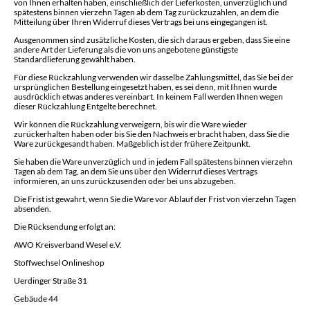
von Ihnen erhalten haben, einschließlich der Lieferkosten, unverzüglich und
spätestens binnen vierzehn Tagen ab dem Tag zurückzuzahlen, an dem die
Mitteilung über Ihren Widerruf dieses Vertrags bei uns eingegangen ist.
Ausgenommen sind zusätzliche Kosten, die sich daraus ergeben, dass Sie eine
andere Art der Lieferung als die von uns angebotene günstigste
Standardlieferung gewählt haben.
Für diese Rückzahlung verwenden wir dasselbe Zahlungsmittel, das Sie bei der
ursprünglichen Bestellung eingesetzt haben, es sei denn, mit Ihnen wurde
ausdrücklich etwas anderes vereinbart. In keinem Fall werden Ihnen wegen
dieser Rückzahlung Entgelte berechnet.
Wir können die Rückzahlung verweigern, bis wir die Ware wieder
zurückerhalten haben oder bis Sie den Nachweis erbracht haben, dass Sie die
Ware zurückgesandt haben. Maßgeblich ist der frühere Zeitpunkt.
Sie haben die Ware unverzüglich und in jedem Fall spätestens binnen vierzehn
Tagen ab dem Tag, an dem Sie uns über den Widerruf dieses Vertrags
informieren, an uns zurückzusenden oder bei uns abzugeben.
Die Frist ist gewahrt, wenn Sie die Ware vor Ablauf der Frist von vierzehn Tagen
absenden.
Die Rücksendung erfolgt an:
AWO Kreisverband Wesel e.V.
Stoffwechsel Onlineshop
Uerdinger Straße 31
Gebäude 44