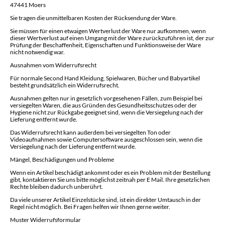
47441 Moers
Sie tragen die unmittelbaren Kosten der Rücksendung der Ware.
Sie müssen für einen etwaigen Wertverlust der Ware nur aufkommen, wenn
dieser Wertverlust auf einen Umgang mit der Ware zurückzuführen ist, der zur
Prüfung der Beschaffenheit, Eigenschaften und Funktionsweise der Ware
nicht notwendig war.
Ausnahmen vom Widerrufsrecht
Für normale Second Hand Kleidung, Spielwaren, Bücher und Babyartikel
besteht grundsätzlich ein Widerrufsrecht.
Ausnahmen gelten nur in gesetzlich vorgesehenen Fällen, zum Beispiel bei
versiegelten Waren, die aus Gründen des Gesundheitsschutzes oder der
Hygiene nicht zur Rückgabe geeignet sind, wenn die Versiegelung nach der
Lieferung entfernt wurde.
Das Widerrufsrecht kann außerdem bei versiegelten Ton oder
Videoaufnahmen sowie Computersoftware ausgeschlossen sein, wenn die
Versiegelung nach der Lieferung entfernt wurde.
Mängel, Beschädigungen und Probleme
Wenn ein Artikel beschädigt ankommt oder es ein Problem mit der Bestellung
gibt, kontaktieren Sie uns bitte möglichst zeitnah per E Mail. Ihre gesetzlichen
Rechte bleiben dadurch unberührt.
Da viele unserer Artikel Einzelstücke sind, ist ein direkter Umtausch in der
Regel nicht möglich. Bei Fragen helfen wir Ihnen gerne weiter.
Muster Widerrufsformular