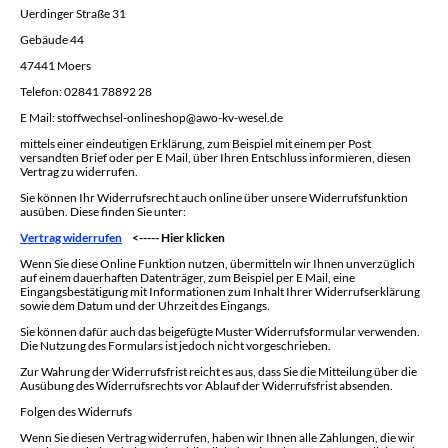
Uerdinger Straße 31
Gebäude 44
47441 Moers
Telefon: 02841 78892 28
E Mail: stoffwechsel-onlineshop@awo-kv-wesel.de
mittels einer eindeutigen Erklärung, zum Beispiel mit einem per Post
versandten Brief oder per E Mail, über Ihren Entschluss informieren, diesen
Vertrag zu widerrufen.
Sie können Ihr Widerrufsrecht auch online über unsere Widerrufsfunktion
ausüben. Diese finden Sie unter:
Vertrag widerrufen
<----- Hier klicken
Wenn Sie diese Online Funktion nutzen, übermitteln wir Ihnen unverzüglich
auf einem dauerhaften Datenträger, zum Beispiel per E Mail, eine
Eingangsbestätigung mit Informationen zum Inhalt Ihrer Widerrufserklärung
sowie dem Datum und der Uhrzeit des Eingangs.
Sie können dafür auch das beigefügte Muster Widerrufsformular verwenden.
Die Nutzung des Formulars ist jedoch nicht vorgeschrieben.
Zur Wahrung der Widerrufsfrist reicht es aus, dass Sie die Mitteilung über die
Ausübung des Widerrufsrechts vor Ablauf der Widerrufsfrist absenden.
Folgen des Widerrufs
Wenn Sie diesen Vertrag widerrufen, haben wir Ihnen alle Zahlungen, die wir