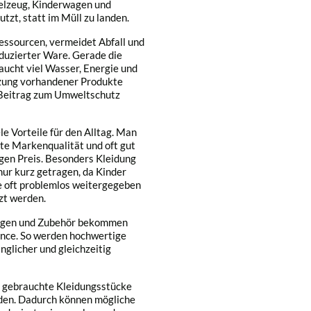
ielzeug, Kinderwagen und
tzt, statt im Müll zu landen.
essourcen, vermeidet Abfall und
duzierter Ware. Gerade die
aucht viel Wasser, Energie und
tzung vorhandener Produkte
n Beitrag zum Umweltschutz
e Vorteile für den Alltag. Man
ute Markenqualität und oft gut
igen Preis. Besonders Kleidung
nur kurz getragen, da Kinder
e oft problemlos weitergegeben
zt werden.
wagen und Zubehör bekommen
nce. So werden hochwertige
glicher und gleichzeitig
ele gebrauchte Kleidungsstücke
den. Dadurch können mögliche